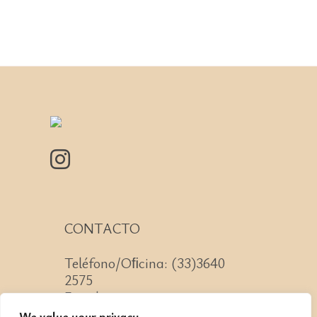
CONTACTO
Teléfono/Oﬁcina: (33)3640
2575
Email: contacto@cnit.mx
We value your privacy