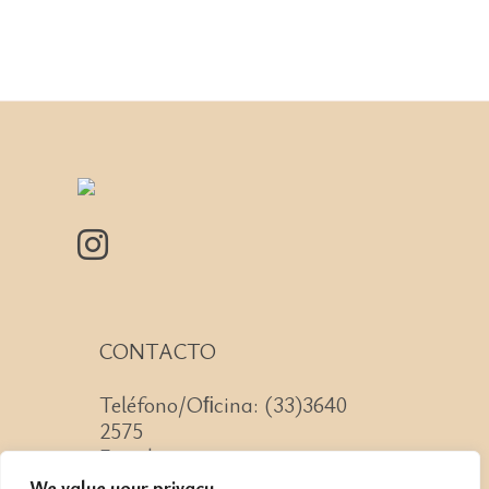
CONTACTO
Teléfono/Oﬁcina: (33)3640
2575
Email: contacto@cnit.mx
We value your privacy