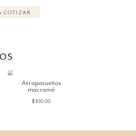
A COTIZAR
os
Atrapasueños
macramé
$
300.00