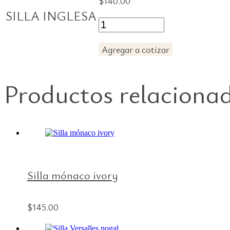
$
140.00
SILLA INGLESA
Silla
inglesa
cantidad
Agregar a cotizar
Productos relaciona
Silla mónaco ivory
$
145.00